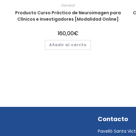
General
Producto Curso Práctico de Neuroimagen para
C
Clínicos e Investigadores [Modalidad Online]
160,00
€
Añadir al carrito
Contacto
Pavelló Santa Vict
e aquí tu texto de